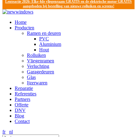
Lenteactie 2026: Elke 4de vliegenraam GRATIS en de elektrische motor GRATIS
aangeboden bij bestelling van nieuwe rolluiken en screens!
Home
Producten
Ramen en deuren
PVC
Aluminium
Hout
Rolluiken
Vliegenramen
Verluchting
Garagedeuren
Glas
Ijzerwaren
Reparatie
Referenties
Partners
Offerte
DNV
Blog
Contact
fr
nl