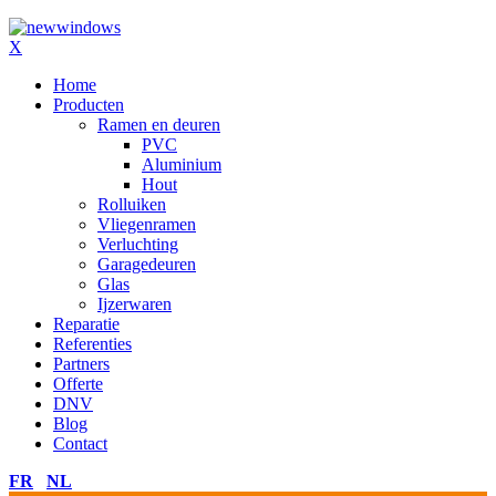
X
Home
Producten
Ramen en deuren
PVC
Aluminium
Hout
Rolluiken
Vliegenramen
Verluchting
Garagedeuren
Glas
Ijzerwaren
Reparatie
Referenties
Partners
Offerte
DNV
Blog
Contact
FR
NL