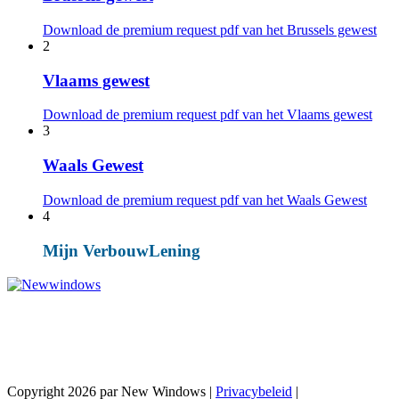
Download de premium request pdf van het Brussels gewest
2
Vlaams gewest
Download de premium request pdf van het Vlaams gewest
3
Waals Gewest
Download de premium request pdf van het Waals Gewest
4
Mijn VerbouwLening
Trots om in de top 10% te staan volgens Knack
Trends
Copyright 2026 par New Windows
|
Privacybeleid
|