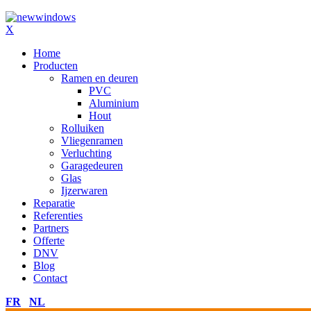
X
Home
Producten
Ramen en deuren
PVC
Aluminium
Hout
Rolluiken
Vliegenramen
Verluchting
Garagedeuren
Glas
Ijzerwaren
Reparatie
Referenties
Partners
Offerte
DNV
Blog
Contact
FR
NL