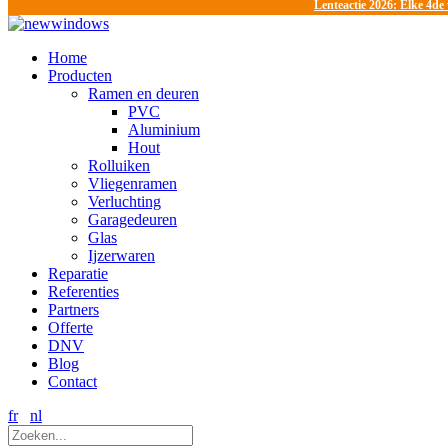
Lenteactie 2026: Elke 4de
Home
Producten
Ramen en deuren
PVC
Aluminium
Hout
Rolluiken
Vliegenramen
Verluchting
Garagedeuren
Glas
Ijzerwaren
Reparatie
Referenties
Partners
Offerte
DNV
Blog
Contact
fr
nl