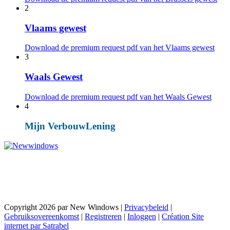
2
Vlaams gewest
Download de premium request pdf van het Vlaams gewest
3
Waals Gewest
Download de premium request pdf van het Waals Gewest
4
Mijn VerbouwLening
Trots om in de top 10% te staan volgens Knack
Trends
Copyright 2026 par New Windows
|
Privacybeleid
|
Gebruiksovereenkomst
|
Registreren
|
Inloggen
|
Création Site
internet par Satrabel