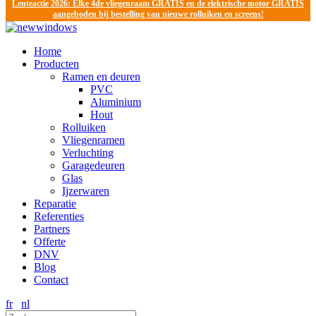
Lenteactie 2026: Elke 4de vliegenraam GRATIS en de elektrische motor GRATIS
aangeboden bij bestelling van nieuwe rolluiken en screens!
Home
Producten
Ramen en deuren
PVC
Aluminium
Hout
Rolluiken
Vliegenramen
Verluchting
Garagedeuren
Glas
Ijzerwaren
Reparatie
Referenties
Partners
Offerte
DNV
Blog
Contact
fr
nl