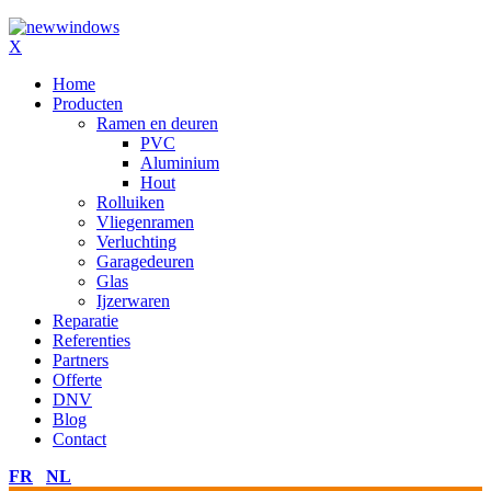
X
Home
Producten
Ramen en deuren
PVC
Aluminium
Hout
Rolluiken
Vliegenramen
Verluchting
Garagedeuren
Glas
Ijzerwaren
Reparatie
Referenties
Partners
Offerte
DNV
Blog
Contact
FR
NL