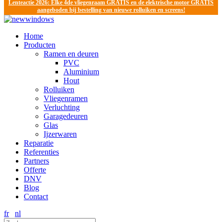
Lenteactie 2026: Elke 4de vliegenraam GRATIS en de elektrische motor GRATIS
aangeboden bij bestelling van nieuwe rolluiken en screens!
Home
Producten
Ramen en deuren
PVC
Aluminium
Hout
Rolluiken
Vliegenramen
Verluchting
Garagedeuren
Glas
Ijzerwaren
Reparatie
Referenties
Partners
Offerte
DNV
Blog
Contact
fr
nl