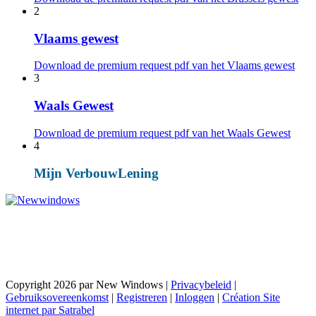
2
Vlaams gewest
Download de premium request pdf van het Vlaams gewest
3
Waals Gewest
Download de premium request pdf van het Waals Gewest
4
Mijn VerbouwLening
Trots om in de top 10% te staan volgens Knack
Trends
Copyright 2026 par New Windows
|
Privacybeleid
|
Gebruiksovereenkomst
|
Registreren
|
Inloggen
|
Création Site
internet par Satrabel