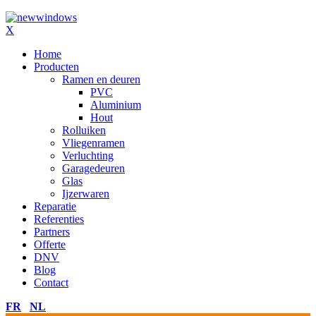
X
Home
Producten
Ramen en deuren
PVC
Aluminium
Hout
Rolluiken
Vliegenramen
Verluchting
Garagedeuren
Glas
Ijzerwaren
Reparatie
Referenties
Partners
Offerte
DNV
Blog
Contact
FR
NL