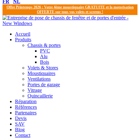
FR
NL
Offre Printemps 2026 : Votre 4ème moustiquaire GRATUITE et la motorisation
OFFERTE sur tous vos volets et screens !
Accueil
Produits
Chassis & portes
PVC
Alu
Bois
Volets & Stores
Moustiquaires
Ventilations
Portes de garage
Vitrage
Quincaillerie
Réparation
Références
Partenaires
Devis
SAV
Blog
Contact