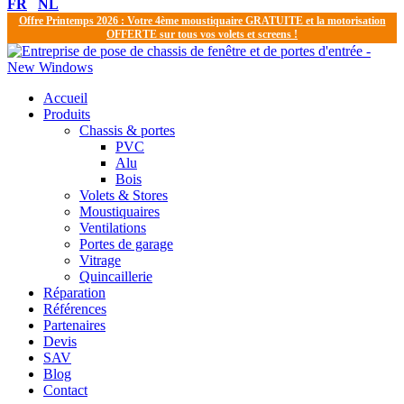
FR
NL
Offre Printemps 2026 : Votre 4ème moustiquaire GRATUITE et la motorisation
OFFERTE sur tous vos volets et screens !
Accueil
Produits
Chassis & portes
PVC
Alu
Bois
Volets & Stores
Moustiquaires
Ventilations
Portes de garage
Vitrage
Quincaillerie
Réparation
Références
Partenaires
Devis
SAV
Blog
Contact