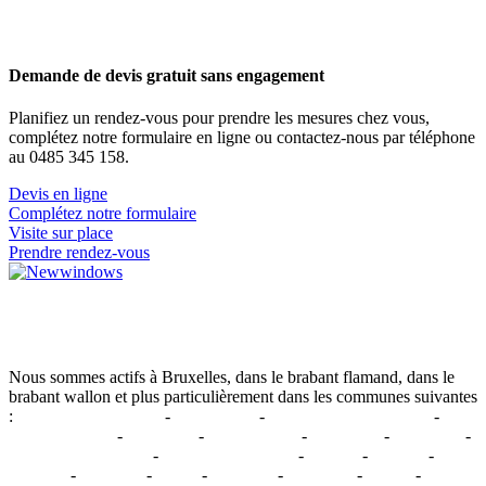
0485 345 158
Demande de devis gratuit sans engagement
Planifiez un rendez-vous pour prendre les mesures chez vous,
complétez notre formulaire en ligne ou contactez-nous par téléphone
au 0485 345 158.
Devis en ligne
Complétez notre formulaire
Visite sur place
Prendre rendez-vous
Fier d'être dans le top 10% selon Knack Trends
Nous sommes actifs à Bruxelles, dans le brabant flamand, dans le
brabant wallon et plus particulièrement dans les communes suivantes
:
Woluwe-Saint-Pierre
-
Auderghem
-
Woluwe-Saint-Lambert
-
Steenokkerzeel
-
Machelen
-
Kampenhout
-
Zaventem
-
Kraainem
-
Wezembeek-Oppem
-
Chaumont-Gistoux
-
Bertem
-
Leuven
-
Overijse
-
Tervuren
-
Lasne
-
Waterloo
-
La Hulpe
-
Wavre
-