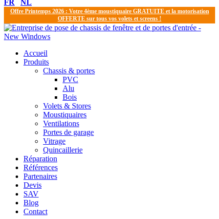
FR
NL
Offre Printemps 2026 : Votre 4ème moustiquaire GRATUITE et la motorisation
OFFERTE sur tous vos volets et screens !
Accueil
Produits
Chassis & portes
PVC
Alu
Bois
Volets & Stores
Moustiquaires
Ventilations
Portes de garage
Vitrage
Quincaillerie
Réparation
Références
Partenaires
Devis
SAV
Blog
Contact