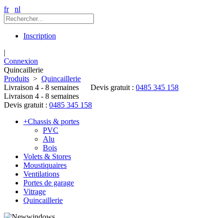
fr
nl
Inscription
|
Connexion
Quincaillerie
Produits
>
Quincaillerie
Livraison 4 - 8 semaines
Devis gratuit :
0485 345 158
Livraison 4 - 8 semaines
Devis gratuit :
0485 345 158
+
Chassis & portes
PVC
Alu
Bois
Volets & Stores
Moustiquaires
Ventilations
Portes de garage
Vitrage
Quincaillerie